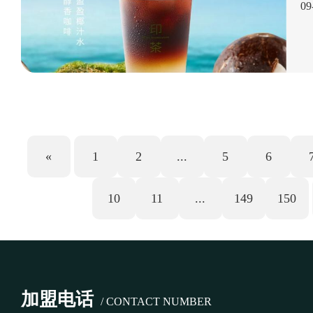
09
体
主
奶
空
奶
仅
入
多.
«
1
2
...
5
6
10
11
...
149
150
加盟电话
/ CONTACT NUMBER