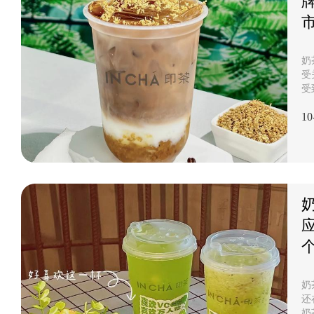
奶
受
受
喜
10
是
每
市
多
门
加
的
奶
还
奶