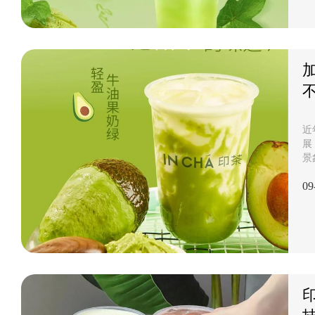
可
也
牌
功
下
近
展
景
涉
09
为
其
易
每
一
来
后
加.