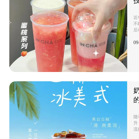
近
不
后
需
09
多
特
力
热
要
事
键
随
升
流
层