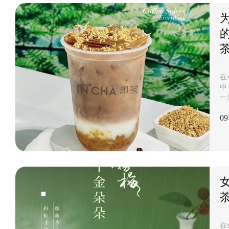
茶
种
在
中
一
年
09
二
牌
市
引
注
广
些
奶.
在