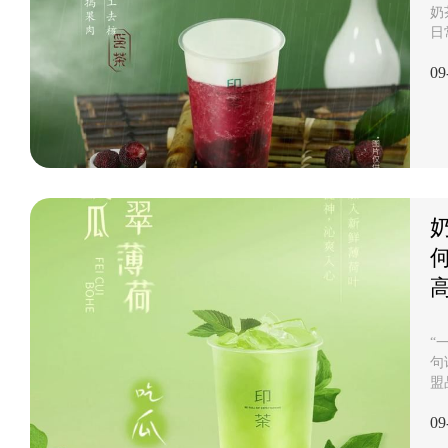
奶
日
欢
09
感
者
已
良
势
者
加
选.
“
句
盟
一
09
就
助