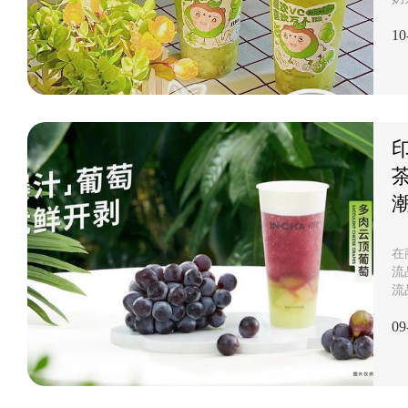
不
10
持
行
的
握
中
升
段
在
流
流
句
09
贴
茶
新
为
印